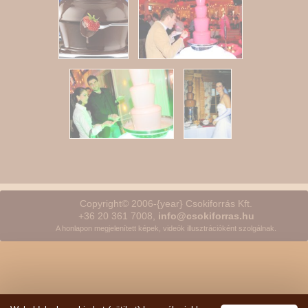
Copyright© 2006-{year} Csokiforrás Kft.
+36 20 361 7008,
info@csokiforras.hu
A honlapon megjelenített képek, videók illusztrációként szolgálnak.