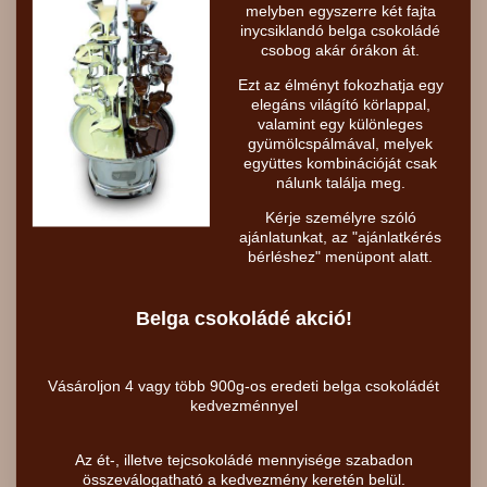
melyben egyszerre két fajta
inycsiklandó belga csokoládé
csobog akár órákon át.
Ezt az élményt fokozhatja egy
elegáns világító körlappal,
valamint egy különleges
gyümölcspálmával, melyek
együttes kombinációját csak
nálunk találja meg.
Kérje személyre szóló
ajánlatunkat, az "ajánlatkérés
bérléshez" menüpont alatt.
Belga csokoládé akció!
Vásároljon 4 vagy több 900g-os eredeti belga csokoládét
kedvezménnyel
Az ét-, illetve tejcsokoládé mennyisége szabadon
összeválogatható a kedvezmény keretén belül.